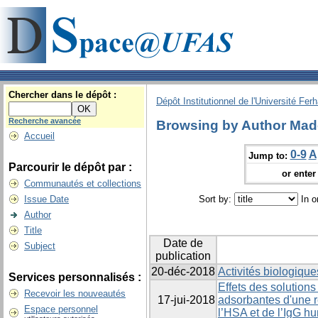
Chercher dans le dépôt :
Dépôt Institutionnel de l'Université Fer
Recherche avancée
Browsing by Author Mad
Accueil
0-9
A
Jump to:
Parcourir le dépôt par :
or enter 
Communautés et collections
Issue Date
Sort by:
In o
Author
Title
Date de
Subject
publication
20-déc-2018
Activités biologique
Services personnalisés :
Effets des solutions
Recevoir les nouveautés
17-jui-2018
adsorbantes d'une r
Espace personnel
l’HSA et de l’IgG h