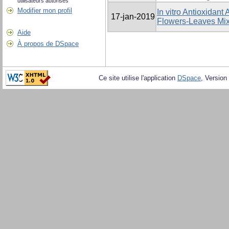
utilisateurs autorisés
Modifier mon profil
In vitro Antioxidant 
17-jan-2019
Flowers-Leaves Mixtu
Aide
À propos de DSpace
Ce site utilise l'application
DSpace
, Version