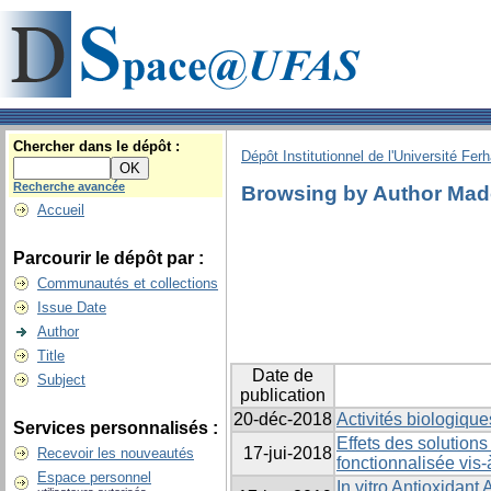
Chercher dans le dépôt :
Dépôt Institutionnel de l'Université Fer
Recherche avancée
Browsing by Author Mad
Accueil
Parcourir le dépôt par :
Communautés et collections
Issue Date
Author
Title
Date de
Subject
publication
20-déc-2018
Activités biologique
Services personnalisés :
Effets des solution
17-jui-2018
Recevoir les nouveautés
fonctionnalisée vis
Espace personnel
In vitro Antioxidant