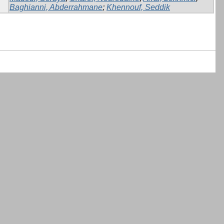
Baghianni, Abderrahmane
;
Khennouf, Seddik