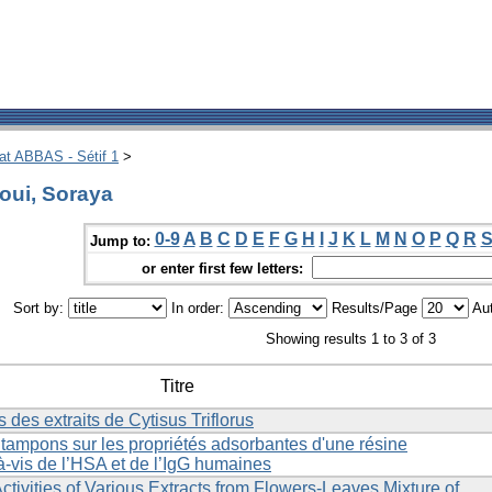
hat ABBAS - Sétif 1
>
oui, Soraya
0-9
A
B
C
D
E
F
G
H
I
J
K
L
M
N
O
P
Q
R
Jump to:
or enter first few letters:
Sort by:
In order:
Results/Page
Aut
Showing results 1 to 3 of 3
Titre
s des extraits de Cytisus Triflorus
s tampons sur les propriétés adsorbantes d'une résine
-à-vis de l’HSA et de l’IgG humaines
 Activities of Various Extracts from Flowers-Leaves Mixture of