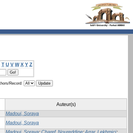
S
T
U
V
W
X
Y
Z
hors/Record:
Auteur(s)
Madoui, Soraya
Madoui, Soraya
Madoui, Soraya
;
Charef, Noureddine
;
Arrar, Lekhmici
;