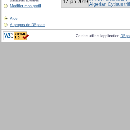
utilisateurs autorisés
17-jan-2019
Algerian Cytisus trif
Modifier mon profil
Aide
À propos de DSpace
Ce site utilise l'application
DSpa