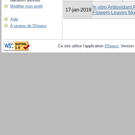
utilisateurs autorisés
Modifier mon profil
In vitro Antioxidant 
17-jan-2019
Flowers-Leaves Mixtu
Aide
À propos de DSpace
Ce site utilise l'application
DSpace
, Version