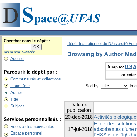
Chercher dans le dépôt :
Dépôt Institutionnel de l'Université Fer
Recherche avancée
Browsing by Author Mad
Accueil
0-9
A
Jump to:
Parcourir le dépôt par :
or enter 
Communautés et collections
Issue Date
Sort by:
In o
Author
Title
Date de
Subject
publication
20-déc-2018
Activités biologique
Services personnalisés :
Effets des solutions
Recevoir les nouveautés
17-jui-2018
adsorbantes d'une r
Espace personnel
l’HSA et de l’IgG h