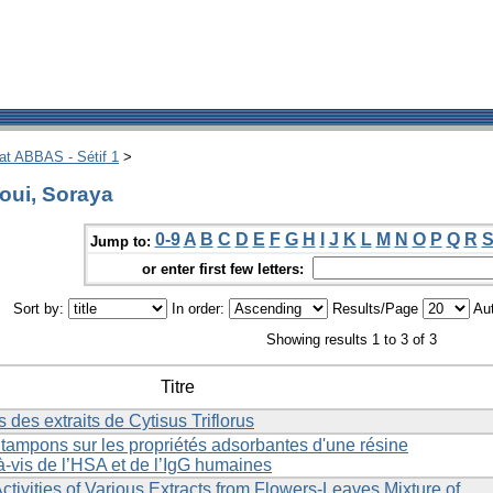
hat ABBAS - Sétif 1
>
oui, Soraya
0-9
A
B
C
D
E
F
G
H
I
J
K
L
M
N
O
P
Q
R
Jump to:
or enter first few letters:
Sort by:
In order:
Results/Page
Aut
Showing results 1 to 3 of 3
Titre
s des extraits de Cytisus Triflorus
s tampons sur les propriétés adsorbantes d'une résine
-à-vis de l’HSA et de l’IgG humaines
 Activities of Various Extracts from Flowers-Leaves Mixture of