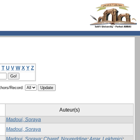
S
T
U
V
W
X
Y
Z
hors/Record:
Auteur(s)
Madoui, Soraya
Madoui, Soraya
Madoui, Soraya
;
Charef, Noureddine
;
Arrar, Lekhmici
;