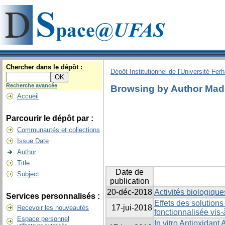
Chercher dans le dépôt :
Dépôt Institutionnel de l'Université Fer
Recherche avancée
Browsing by Author Mad
Accueil
Parcourir le dépôt par :
Communautés et collections
Issue Date
Author
Title
Date de
Subject
publication
20-déc-2018
Activités biologique
Services personnalisés :
Effets des solution
17-jui-2018
Recevoir les nouveautés
fonctionnalisée vis
Espace personnel
In vitro Antioxidant