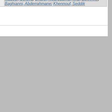
Baghianni, Abderrahmane
;
Khennouf, Seddik