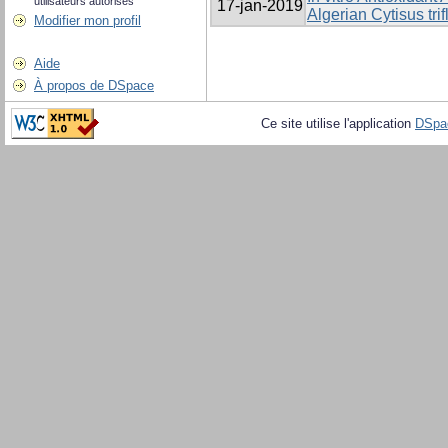
utilisateurs autorisés
17-jan-2019
Algerian Cytisus trif
Modifier mon profil
Aide
À propos de DSpace
Ce site utilise l'application
DSpa