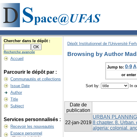
Chercher dans le dépôt :
Dépôt Institutionnel de l'Université Fer
Recherche avancée
Browsing by Author Mada
Accueil
0-9
A
Jump to:
Parcourir le dépôt par :
or enter 
Communautés et collections
Issue Date
Sort by:
In o
Author
Title
Date de
Subject
publication
URBAN PLANNING 
Services personnalisés :
22-jan-2019
8 chapter. 8. Urban. ch
Recevoir les nouveautés
algeria: colonial. an
Espace personnel