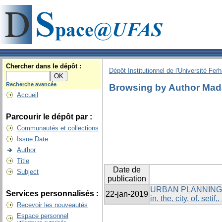
Chercher dans le dépôt :
Dépôt Institutionnel de l'Université Fer
Recherche avancée
Browsing by Author Mada
Accueil
Parcourir le dépôt par :
Communautés et collections
Issue Date
Author
Title
Date de
Subject
publication
URBAN PLANNING IN
Services personnalisés :
22-jan-2019
in. the. city. of. seti
Recevoir les nouveautés
Espace personnel