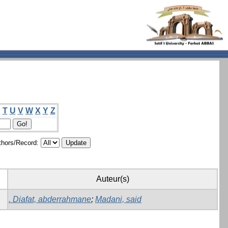
S
T
U
V
W
X
Y
Z
hors/Record:
Auteur(s)
. Diafat, abderrahmane
;
Madani, said