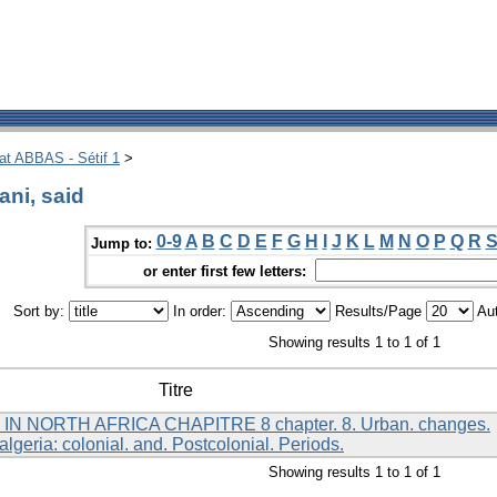
hat ABBAS - Sétif 1
>
ni, said
0-9
A
B
C
D
E
F
G
H
I
J
K
L
M
N
O
P
Q
R
Jump to:
or enter first few letters:
Sort by:
In order:
Results/Page
Aut
Showing results 1 to 1 of 1
Titre
 NORTH AFRICA CHAPITRE 8 chapter. 8. Urban. changes.
f,. algeria: colonial. and. Postcolonial. Periods.
Showing results 1 to 1 of 1