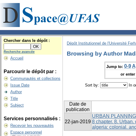
Chercher dans le dépôt :
Dépôt Institutionnel de l'Université Fer
Recherche avancée
Browsing by Author Mada
Accueil
0-9
A
Jump to:
Parcourir le dépôt par :
or enter 
Communautés et collections
Issue Date
Sort by:
In o
Author
Title
Date de
Subject
publication
URBAN PLANNING 
Services personnalisés :
22-jan-2019
8 chapter. 8. Urban. ch
Recevoir les nouveautés
algeria: colonial. an
Espace personnel