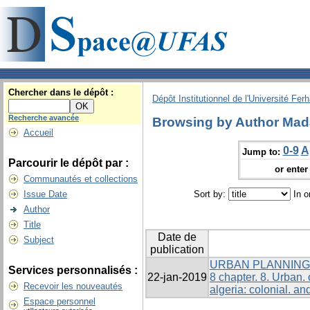
Chercher dans le dépôt :
Dépôt Institutionnel de l'Université Fer
Recherche avancée
Browsing by Author Mada
Accueil
0-9
A
Jump to:
Parcourir le dépôt par :
or enter 
Communautés et collections
Issue Date
Sort by:
In o
Author
Title
Date de
Subject
publication
URBAN PLANNING 
Services personnalisés :
22-jan-2019
8 chapter. 8. Urban. ch
Recevoir les nouveautés
algeria: colonial. an
Espace personnel