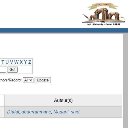
S
T
U
V
W
X
Y
Z
hors/Record:
Auteur(s)
. Diafat, abderrahmane
;
Madani, said