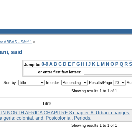
hat ABBAS - Sétif 1
>
ni, said
0-9
A
B
C
D
E
F
G
H
I
J
K
L
M
N
O
P
Q
R
Jump to:
or enter first few letters:
Sort by:
In order:
Results/Page
Aut
Showing results 1 to 1 of 1
Titre
 NORTH AFRICA CHAPITRE 8 chapter. 8. Urban. changes.
f,. algeria: colonial. and. Postcolonial. Periods.
Showing results 1 to 1 of 1