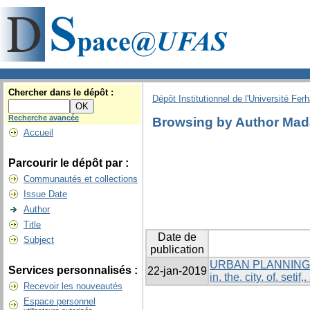
Chercher dans le dépôt :
Dépôt Institutionnel de l'Université Fer
Recherche avancée
Browsing by Author Mada
Accueil
Parcourir le dépôt par :
Communautés et collections
Issue Date
Author
Title
Date de
Subject
publication
URBAN PLANNING IN
Services personnalisés :
22-jan-2019
in. the. city. of. seti
Recevoir les nouveautés
Espace personnel