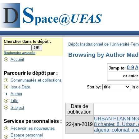
Chercher dans le dépôt :
Dépôt Institutionnel de l'Université Fer
Recherche avancée
Browsing by Author Mada
Accueil
0-9
A
Jump to:
Parcourir le dépôt par :
or enter 
Communautés et collections
Issue Date
Sort by:
In o
Author
Title
Date de
Subject
publication
URBAN PLANNING 
Services personnalisés :
22-jan-2019
8 chapter. 8. Urban. ch
Recevoir les nouveautés
algeria: colonial. an
Espace personnel