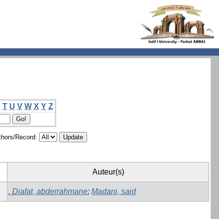
S
T
U
V
W
X
Y
Z
hors/Record:
Auteur(s)
. Diafat, abderrahmane
;
Madani, said