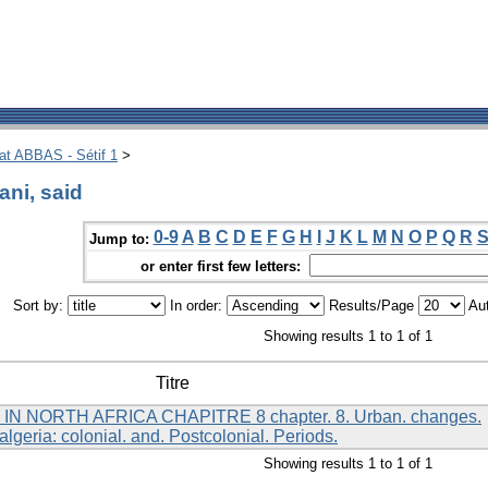
hat ABBAS - Sétif 1
>
ni, said
0-9
A
B
C
D
E
F
G
H
I
J
K
L
M
N
O
P
Q
R
Jump to:
or enter first few letters:
Sort by:
In order:
Results/Page
Aut
Showing results 1 to 1 of 1
Titre
 NORTH AFRICA CHAPITRE 8 chapter. 8. Urban. changes.
f,. algeria: colonial. and. Postcolonial. Periods.
Showing results 1 to 1 of 1