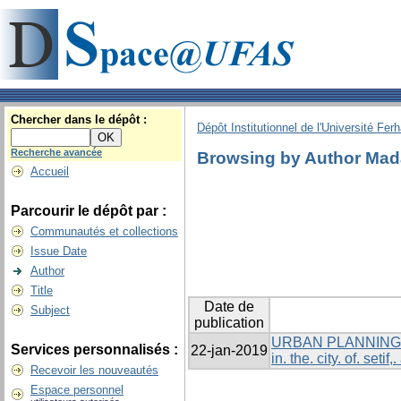
Chercher dans le dépôt :
Dépôt Institutionnel de l'Université Fer
Recherche avancée
Browsing by Author Mada
Accueil
Parcourir le dépôt par :
Communautés et collections
Issue Date
Author
Title
Date de
Subject
publication
URBAN PLANNING IN
Services personnalisés :
22-jan-2019
in. the. city. of. seti
Recevoir les nouveautés
Espace personnel