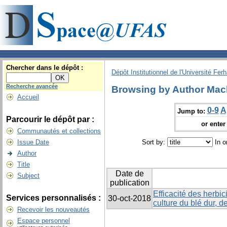
Chercher dans le dépôt :
Dépôt Institutionnel de l'Université Fer
Recherche avancée
Browsing by Author Mac
Accueil
0-9
A
Jump to:
Parcourir le dépôt par :
or enter 
Communautés et collections
Issue Date
Sort by:
In o
Author
Title
Date de
Subject
publication
Efficacité des herbic
Services personnalisés :
30-oct-2018
culture du blé dur, de
Recevoir les nouveautés
Espace personnel