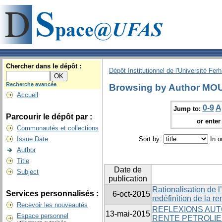
Chercher dans le dépôt :
Dépôt Institutionnel de l'Université Fer
Recherche avancée
Browsing by Author MO
Accueil
0-9
A
Jump to:
Parcourir le dépôt par :
or enter 
Communautés et collections
Issue Date
Sort by:
In o
Author
Title
Date de
Subject
publication
Rationalisation de l’
Services personnalisés :
6-oct-2015
redéfinition de la re
Recevoir les nouveautés
REFLEXIONS AUTO
13-mai-2015
Espace personnel
RENTE PETROLIE