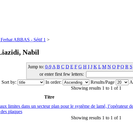
té Ferhat ABBAS - Sétif 1
>
iazidi, Nabil
Jump to:
0-9
A
B
C
D
E
F
G
H
I
J
K
L
M
N
O
P
Q
R
S
or enter first few letters:
Sort by:
In order:
Results/Page
Au
Showing results 1 to 1 of 1
Titre
ux limites dans un secteur plan pour le système de lamé, l’opérateur d
s des plaques
Showing results 1 to 1 of 1