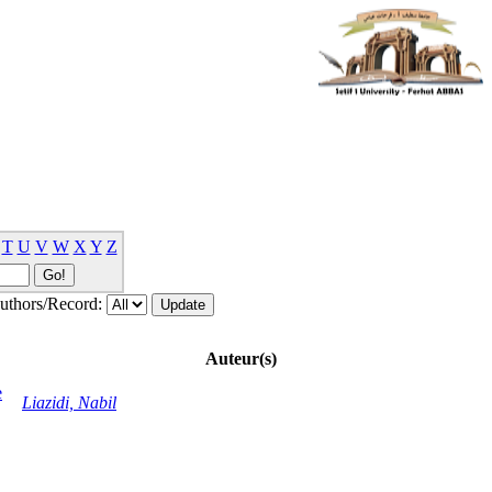
T
U
V
W
X
Y
Z
thors/Record:
Auteur(s)
e
Liazidi, Nabil