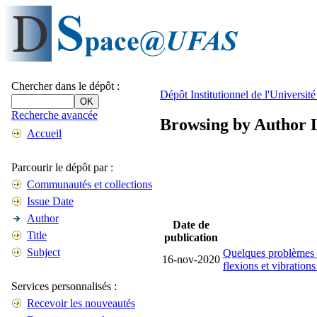
Chercher dans le dépôt :
Dépôt Institutionnel de l'Universi
Recherche avancée
Browsing by Author L
Accueil
Parcourir le dépôt par :
Communautés et collections
Issue Date
Author
Date de
Title
publication
Subject
Quelques problèmes a
16-nov-2020
flexions et vibration
Services personnalisés :
Recevoir les nouveautés