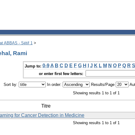
hat ABBAS - Sétif 1
>
ehal, Rami
0-9
A
B
C
D
E
F
G
H
I
J
K
L
M
N
O
P
Q
R
Jump to:
or enter first few letters:
Sort by:
In order:
Results/Page
Aut
Showing results 1 to 1 of 1
Titre
ning for Cancer Detection in Medicine
Showing results 1 to 1 of 1