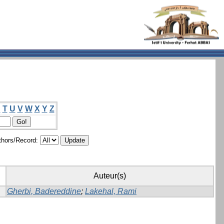
S
T
U
V
W
X
Y
Z
hors/Record:
Auteur(s)
Gherbi, Badereddine
;
Lakehal, Rami