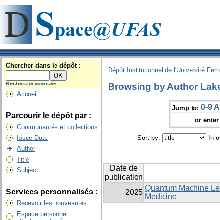
Chercher dans le dépôt :
Dépôt Institutionnel de l'Université Fer
Recherche avancée
Browsing by Author Lak
Accueil
0-9
A
Jump to:
Parcourir le dépôt par :
or enter 
Communautés et collections
Issue Date
Sort by:
In o
Author
Title
Date de
Subject
publication
Quantum Machine Lear
Services personnalisés :
2025
Medicine
Recevoir les nouveautés
Espace personnel