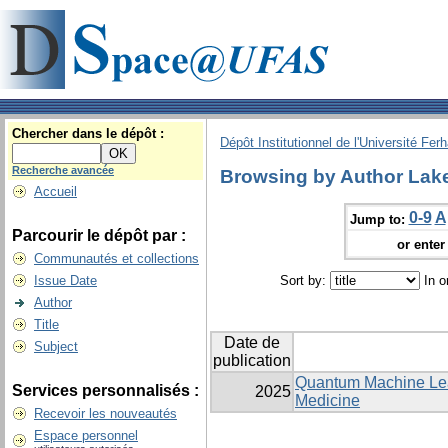
Chercher dans le dépôt :
Dépôt Institutionnel de l'Université Fer
Recherche avancée
Browsing by Author Lak
Accueil
0-9
A
Jump to:
Parcourir le dépôt par :
or enter 
Communautés et collections
Issue Date
Sort by:
In o
Author
Title
Date de
Subject
publication
Quantum Machine Lear
Services personnalisés :
2025
Medicine
Recevoir les nouveautés
Espace personnel