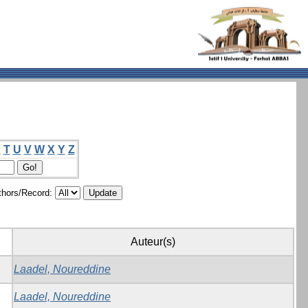
S
T
U
V
W
X
Y
Z
hors/Record:
Auteur(s)
Laadel, Noureddine
Laadel, Noureddine