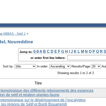
hat ABBAS - Sétif 1
>
del, Noureddine
0-9
A
B
C
D
E
F
G
H
I
J
K
L
M
N
O
P
Q
R
Jump to:
or enter first few letters:
Sort by:
In order:
Results/Page
Aut
Showing results 1 to 2 of 2
Titre
entomologique des différents reboisements des essences
ion de setif et relation plantes-faune
entomologique sur le dépérissement de l’eucalyptus
les régions de Sétif et Bordj Bouarreridj