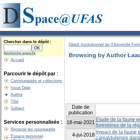
Chercher dans le dépôt :
Dépôt Institutionnel de l'Université Fer
Recherche avancée
Browsing by Author Laa
Accueil
Parcourir le dépôt par :
Communautés et collections
Issue Date
Author
Title
Date de
Subject
publication
Etude de la faune 
Services personnalisés :
18-mai-2021
forestières de la rég
Recevoir les nouveautés
Impact de la faune 
4-jui-2018
Espace personnel
camaldulensis dans 