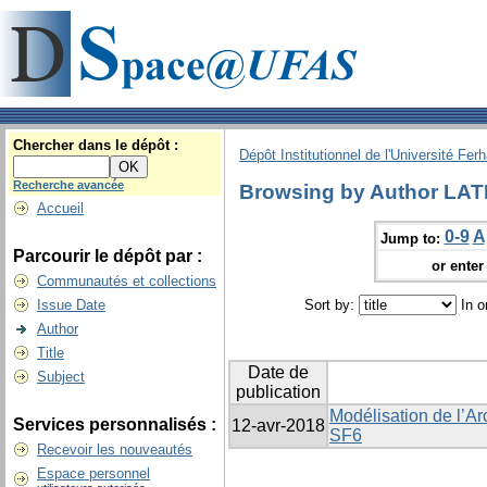
Chercher dans le dépôt :
Dépôt Institutionnel de l'Université Fer
Recherche avancée
Browsing by Author LATR
Accueil
0-9
A
Jump to:
Parcourir le dépôt par :
or enter 
Communautés et collections
Issue Date
Sort by:
In o
Author
Title
Date de
Subject
publication
Modélisation de l’Ar
Services personnalisés :
12-avr-2018
SF6
Recevoir les nouveautés
Espace personnel