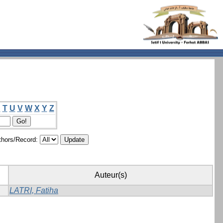
S
T
U
V
W
X
Y
Z
hors/Record:
Auteur(s)
LATRI, Fatiha