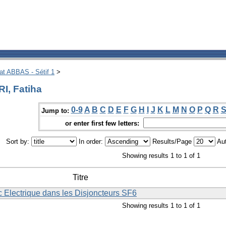
hat ABBAS - Sétif 1
>
I, Fatiha
0-9
A
B
C
D
E
F
G
H
I
J
K
L
M
N
O
P
Q
R
Jump to:
or enter first few letters:
Sort by:
In order:
Results/Page
Aut
Showing results 1 to 1 of 1
Titre
c Electrique dans les Disjoncteurs SF6
Showing results 1 to 1 of 1