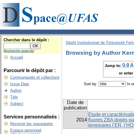
Chercher dans le dépôt :
Dépôt Institutionnel de l'Université Fer
Recherche avancée
Browsing by Author Kerm
Accueil
0-9
A
Jump to:
Parcourir le dépôt par :
or enter 
Communautés et collections
Issue Date
Sort by:
In o
Author
Title
Date de
Subject
publication
Etude et caractérisat
Services personnalisés :
2014
fluores ZBA dopés par
Recevoir les nouveautés
terresrares l’ER, l’HO
Espace personnel