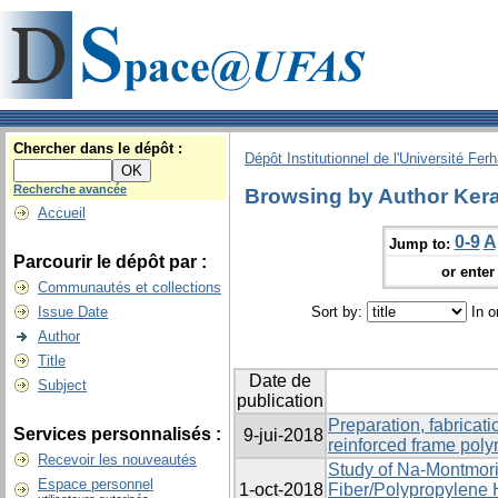
Chercher dans le dépôt :
Dépôt Institutionnel de l'Université Fer
Recherche avancée
Browsing by Author Kera
Accueil
0-9
A
Jump to:
Parcourir le dépôt par :
or enter 
Communautés et collections
Issue Date
Sort by:
In o
Author
Title
Date de
Subject
publication
Preparation, fabricati
Services personnalisés :
9-jui-2018
reinforced frame pol
Recevoir les nouveautés
Study of Na-Montmori
Espace personnel
1-oct-2018
Fiber/Polypropylene 