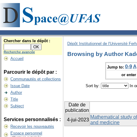
Chercher dans le dépôt :
Dépôt Institutionnel de l'Université Fer
Recherche avancée
Browsing by Author Ka
Accueil
0-9
A
Jump to:
Parcourir le dépôt par :
or enter 
Communautés et collections
Issue Date
Sort by:
In o
Author
Title
Date de
Subject
publication
Mathematical study o
Services personnalisés :
4-jui-2023
and medicine
Recevoir les nouveautés
Espace personnel