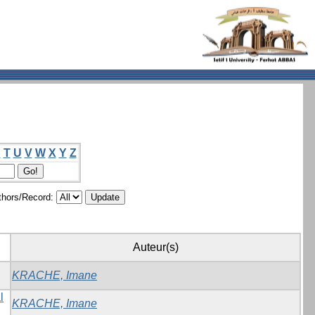
S
T
U
V
W
X
Y
Z
hors/Record:
Auteur(s)
KRACHE, Imane
l
KRACHE, Imane