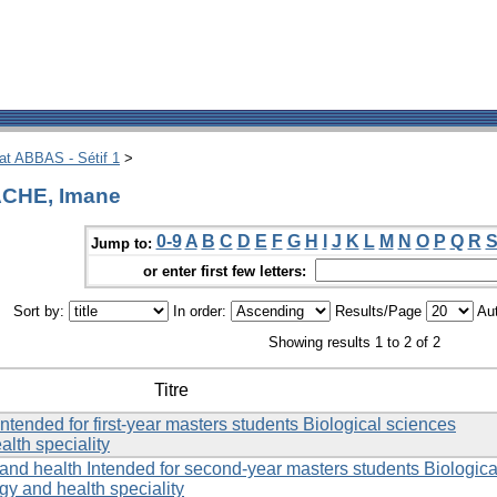
hat ABBAS - Sétif 1
>
ACHE, Imane
0-9
A
B
C
D
E
F
G
H
I
J
K
L
M
N
O
P
Q
R
Jump to:
or enter first few letters:
Sort by:
In order:
Results/Page
Aut
Showing results 1 to 2 of 2
Titre
Intended for first-year masters students Biological sciences
lth speciality
nd health Intended for second-year masters students Biologica
y and health speciality