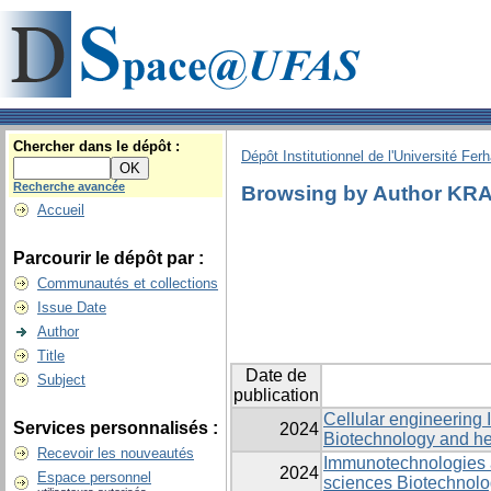
Chercher dans le dépôt :
Dépôt Institutionnel de l'Université Fer
Recherche avancée
Browsing by Author KR
Accueil
Parcourir le dépôt par :
Communautés et collections
Issue Date
Author
Title
Date de
Subject
publication
Cellular engineering 
Services personnalisés :
2024
Biotechnology and hea
Recevoir les nouveautés
Immunotechnologies a
2024
Espace personnel
sciences Biotechnolog