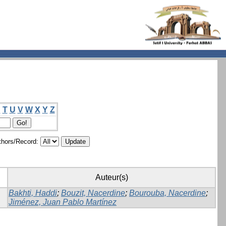
S
T
U
V
W
X
Y
Z
hors/Record:
Auteur(s)
Bakhti, Haddi
;
Bouzit, Nacerdine
;
Bourouba, Nacerdine
;
Jiménez, Juan Pablo Martínez