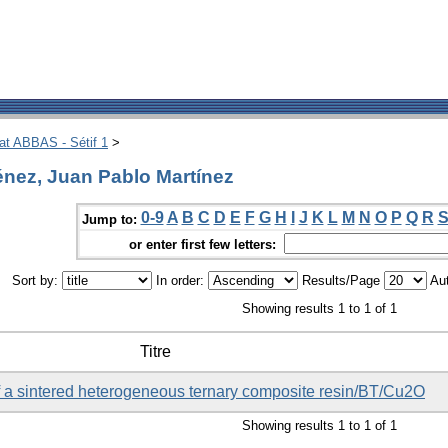
hat ABBAS - Sétif 1
>
nez, Juan Pablo Martínez
0-9
A
B
C
D
E
F
G
H
I
J
K
L
M
N
O
P
Q
R
Jump to:
or enter first few letters:
Sort by:
In order:
Results/Page
Aut
Showing results 1 to 1 of 1
Titre
of a sintered heterogeneous ternary composite resin/BT/Cu2O
Showing results 1 to 1 of 1