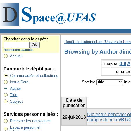
Chercher dans le dépôt :
Dépôt Institutionnel de l'Université Fer
Recherche avancée
Browsing by Author Jimé
Accueil
0-9
A
Jump to:
Parcourir le dépôt par :
or enter 
Communautés et collections
Issue Date
Sort by:
In o
Author
Title
Date de
Subject
publication
Services personnalisés :
Dielectric behavior o
29-jui-2018
composite resin/BT
Recevoir les nouveautés
Espace personnel