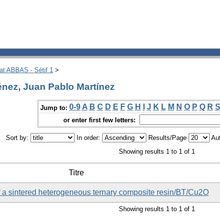
hat ABBAS - Sétif 1
>
nez, Juan Pablo Martínez
0-9
A
B
C
D
E
F
G
H
I
J
K
L
M
N
O
P
Q
R
Jump to:
or enter first few letters:
Sort by:
In order:
Results/Page
Aut
Showing results 1 to 1 of 1
Titre
of a sintered heterogeneous ternary composite resin/BT/Cu2O
Showing results 1 to 1 of 1