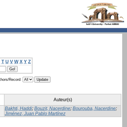
S
T
U
V
W
X
Y
Z
hors/Record:
Auteur(s)
Bakhti, Haddi
;
Bouzit, Nacerdine
;
Bourouba, Nacerdine
;
Jiménez, Juan Pablo Martínez