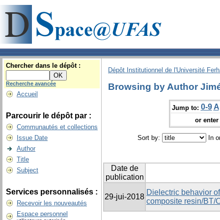
Chercher dans le dépôt :
Dépôt Institutionnel de l'Université Fer
Recherche avancée
Browsing by Author Jimé
Accueil
0-9
A
Jump to:
Parcourir le dépôt par :
or enter 
Communautés et collections
Issue Date
Sort by:
In o
Author
Title
Date de
Subject
publication
Services personnalisés :
Dielectric behavior o
29-jui-2018
composite resin/BT
Recevoir les nouveautés
Espace personnel