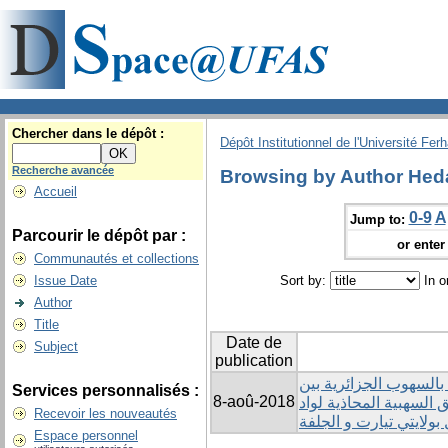
Chercher dans le dépôt :
Dépôt Institutionnel de l'Université Fer
Recherche avancée
Browsing by Author Hed
Accueil
0-9
A
Jump to:
Parcourir le dépôt par :
or enter 
Communautés et collections
Issue Date
Sort by:
In o
Author
Title
Date de
Subject
publication
بالسهوب الجزائرية بين
Services personnalisés :
8-aoû-2018
 السهبية المحاذية لواد
Recevoir les nouveautés
بولايتي تيارت و الجلفة
Espace personnel