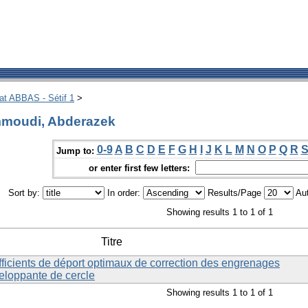
hat ABBAS - Sétif 1
>
mmoudi, Abderazek
0-9
A
B
C
D
E
F
G
H
I
J
K
L
M
N
O
P
Q
R
Jump to:
or enter first few letters:
Sort by:
In order:
Results/Page
Aut
Showing results 1 to 1 of 1
Titre
ficients de déport optimaux de correction des engrenages
eloppante de cercle
Showing results 1 to 1 of 1