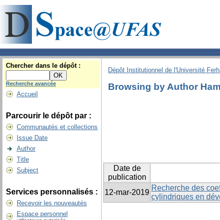
Chercher dans le dépôt :
Dépôt Institutionnel de l'Université Fer
Recherche avancée
Browsing by Author Ha
Accueil
Parcourir le dépôt par :
Communautés et collections
Issue Date
Author
Title
Date de
Subject
publication
Recherche des coef
Services personnalisés :
12-mar-2019
cylindriques en dév
Recevoir les nouveautés
Espace personnel