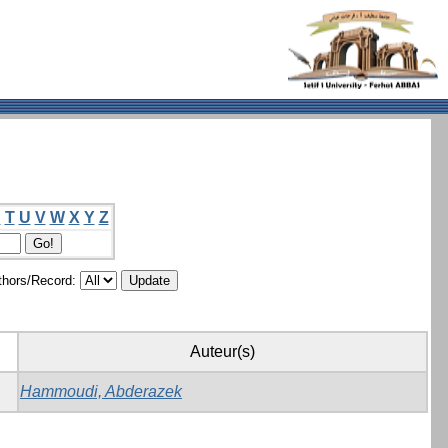
S
T
U
V
W
X
Y
Z
hors/Record:
Auteur(s)
Hammoudi, Abderazek