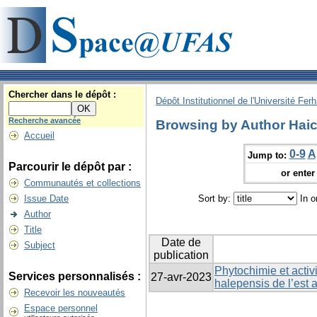
Chercher dans le dépôt :
Dépôt Institutionnel de l'Université Fer
Recherche avancée
Browsing by Author Hai
Accueil
0-9
A
Jump to:
Parcourir le dépôt par :
or enter 
Communautés et collections
Issue Date
Sort by:
In o
Author
Title
Date de
Subject
publication
Phytochimie et activ
Services personnalisés :
27-avr-2023
halepensis de l’est 
Recevoir les nouveautés
Espace personnel