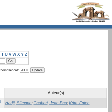
S
T
U
V
W
X
Y
Z
hors/Record:
Auteur(s)
n
Hadji, Slimane
;
Gaubert, Jean-Pau
;
Krim, Fateh