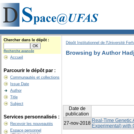
Chercher dans le dépôt :
Dépôt Institutionnel de l'Université Fer
Recherche avancée
Browsing by Author Hadj
Accueil
Parcourir le dépôt par :
Communautés et collections
Issue Date
Author
Title
Subject
Date de
publication
Services personnalisés :
Real-Time Genetic 
27-nov-2018
Recevoir les nouveautés
Experimental) with
Espace personnel