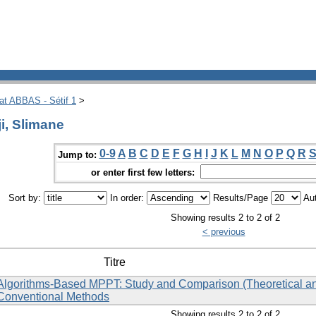
hat ABBAS - Sétif 1
>
i, Slimane
0-9
A
B
C
D
E
F
G
H
I
J
K
L
M
N
O
P
Q
R
Jump to:
or enter first few letters:
Sort by:
In order:
Results/Page
Aut
Showing results 2 to 2 of 2
< previous
Titre
Algorithms-Based MPPT: Study and Comparison (Theoretical a
 Conventional Methods
Showing results 2 to 2 of 2