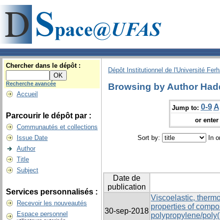
Chercher dans le dépôt :
Dépôt Institutionnel de l'Université Fer
Recherche avancée
Browsing by Author Had
Accueil
0-9
A
Jump to:
Parcourir le dépôt par :
or enter 
Communautés et collections
Issue Date
Sort by:
In o
Author
Title
Subject
Date de
publication
Services personnalisés :
Viscoelastic, ther
Recevoir les nouveautés
properties of compo
30-sep-2018
Espace personnel
polypropylene/poly(