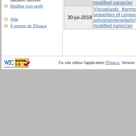
utilisateurs autorisés
modified nanoclay
Modifier mon profil
Viscoelastic, ther
properties of compo
30-jui-2018
Aide
polypropylene/poly(
modified nanoclay
À propos de DSpace
Ce site utilise l'application
DSpace
, Version