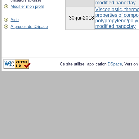
utilisateurs autorisés
modified nanoclay
Modifier mon profil
Viscoelastic, ther
properties of compo
30-jui-2018
Aide
polypropylene/poly(
modified nanoclay
À propos de DSpace
Ce site utilise l'application
DSpace
, Version