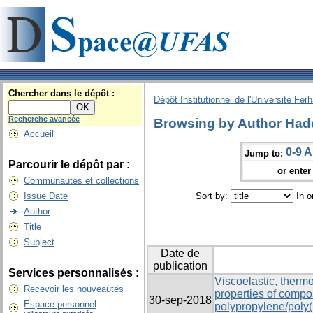
Chercher dans le dépôt :
Dépôt Institutionnel de l'Université Fer
Recherche avancée
Browsing by Author Had
Accueil
0-9
A
Jump to:
Parcourir le dépôt par :
or enter 
Communautés et collections
Issue Date
Sort by:
In o
Author
Title
Subject
Date de
publication
Services personnalisés :
Viscoelastic, ther
Recevoir les nouveautés
properties of compo
30-sep-2018
Espace personnel
polypropylene/poly(