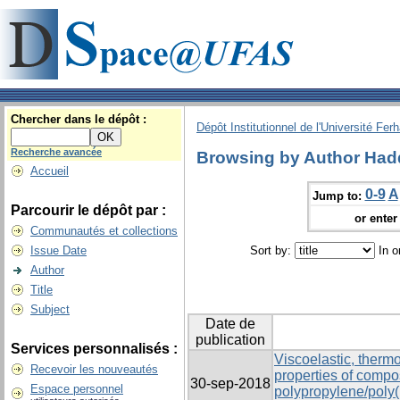
Chercher dans le dépôt :
Dépôt Institutionnel de l'Université Fer
Recherche avancée
Browsing by Author Had
Accueil
0-9
A
Jump to:
Parcourir le dépôt par :
or enter 
Communautés et collections
Issue Date
Sort by:
In o
Author
Title
Subject
Date de
publication
Services personnalisés :
Viscoelastic, ther
Recevoir les nouveautés
properties of compo
30-sep-2018
Espace personnel
polypropylene/poly(