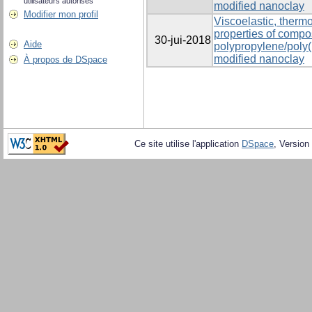
utilisateurs autorisés
modified nanoclay
Modifier mon profil
Viscoelastic, ther
properties of compo
30-jui-2018
Aide
polypropylene/poly(
modified nanoclay
À propos de DSpace
Ce site utilise l'application
DSpace
, Version