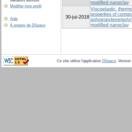
utilisateurs autorisés
modified nanoclay
Modifier mon profil
Viscoelastic, ther
properties of compo
30-jui-2018
Aide
polypropylene/poly(
modified nanoclay
À propos de DSpace
Ce site utilise l'application
DSpace
, Version