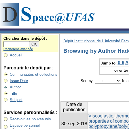
Chercher dans le dépôt :
Dépôt Institutionnel de l'Université Fer
Recherche avancée
Browsing by Author Had
Accueil
0-9
A
Jump to:
Parcourir le dépôt par :
or enter 
Communautés et collections
Issue Date
Sort by:
In o
Author
Title
Subject
Date de
publication
Services personnalisés :
Viscoelastic, ther
Recevoir les nouveautés
properties of compo
30-sep-2018
Espace personnel
polypropylene/poly(