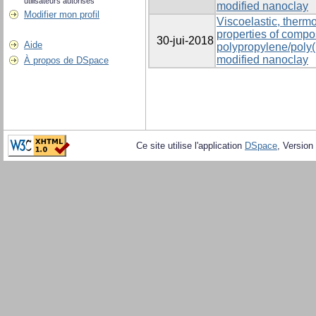
utilisateurs autorisés
modified nanoclay
Modifier mon profil
Viscoelastic, ther
properties of compo
30-jui-2018
Aide
polypropylene/poly(
modified nanoclay
À propos de DSpace
Ce site utilise l'application
DSpace
, Version