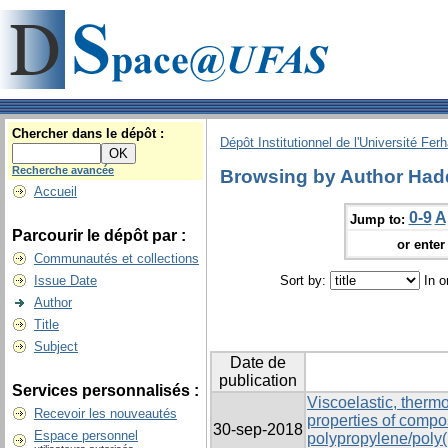
Chercher dans le dépôt :
Dépôt Institutionnel de l'Université Fer
Recherche avancée
Browsing by Author Had
Accueil
0-9
A
Jump to:
Parcourir le dépôt par :
or enter 
Communautés et collections
Issue Date
Sort by:
In o
Author
Title
Subject
Date de
publication
Services personnalisés :
Viscoelastic, ther
Recevoir les nouveautés
properties of compo
30-sep-2018
Espace personnel
polypropylene/poly(