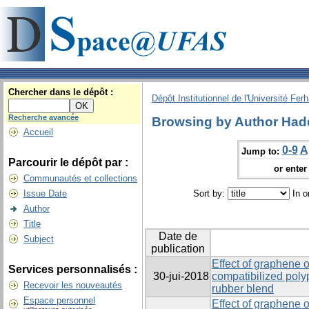
Chercher dans le dépôt :
Dépôt Institutionnel de l'Université Fer
Recherche avancée
Browsing by Author Had
Accueil
0-9
A
Jump to:
Parcourir le dépôt par :
or enter 
Communautés et collections
Issue Date
Sort by:
In o
Author
Title
Date de
Subject
publication
Effect of graphene o
Services personnalisés :
30-jui-2018
compatibilized poly
Recevoir les nouveautés
rubber blend
Espace personnel
Effect of graphene o