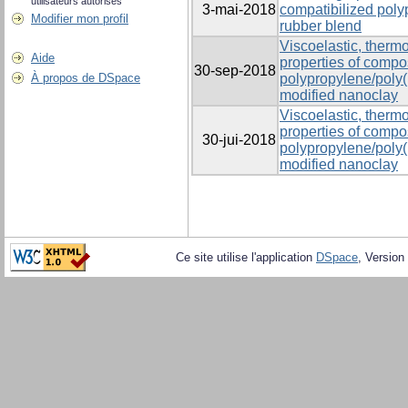
utilisateurs autorisés
3-mai-2018
compatibilized poly
Modifier mon profil
rubber blend
Viscoelastic, ther
Aide
properties of compo
30-sep-2018
À propos de DSpace
polypropylene/poly(
modified nanoclay
Viscoelastic, ther
properties of compo
30-jui-2018
polypropylene/poly(
modified nanoclay
Ce site utilise l'application
DSpace
, Version