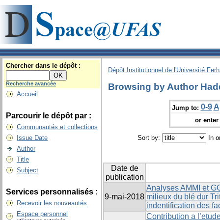
Chercher dans le dépôt :
Dépôt Institutionnel de l'Université Fer
Recherche avancée
Browsing by Author Hadd
Accueil
0-9
A
Jump to:
Parcourir le dépôt par :
or enter 
Communautés et collections
Issue Date
Sort by:
In o
Author
Title
Date de
Subject
publication
Analyses AMMI et GGE
Services personnalisés :
9-mai-2018
milieux du blé dur Tr
Recevoir les nouveautés
indentification des fa
Espace personnel
Contribution a l’etud