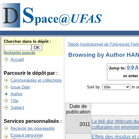
Chercher dans le dépôt :
Dépôt Institutionnel de l'Université Fer
Recherche avancée
Browsing by Author HAN
Accueil
0-9
A
Jump to:
Parcourir le dépôt par :
or enter 
Communautés et collections
Issue Date
Sort by:
In o
Author
Title
Date de
Subject
publication
Services personnalisés :
Le blé dur (triticum d
2011
culturales en enviro
Recevoir les nouveautés
Espace personnel
Effets des résidus et 