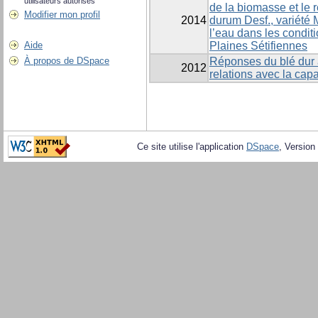
utilisateurs autorisés
de la biomasse et le 
Modifier mon profil
2014
durum Desf., variété M
l’eau dans les condit
Aide
Plaines Sétifiennes
À propos de DSpace
Réponses du blé dur
2012
relations avec la cap
Ce site utilise l'application
DSpace
, Version