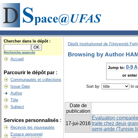
Chercher dans le dépôt :
Dépôt Institutionnel de l'Université Fer
Recherche avancée
Browsing by Author HAME
Accueil
0-9
A
Jump to:
Parcourir le dépôt par :
or enter 
Communautés et collections
Issue Date
Sort by:
In o
Author
Title
Date de
Subject
publication
Évaluation comparée 
Services personnalisés :
17-jui-2016
traite chez deux gra
Recevoir les nouveautés
semi-aride (Tunisie li
Espace personnel