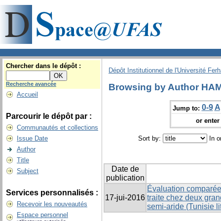
Chercher dans le dépôt :
Dépôt Institutionnel de l'Université Fer
Recherche avancée
Browsing by Author HAME
Accueil
0-9
A
Jump to:
Parcourir le dépôt par :
or enter 
Communautés et collections
Issue Date
Sort by:
In o
Author
Title
Date de
Subject
publication
Évaluation comparée 
Services personnalisés :
17-jui-2016
traite chez deux gra
Recevoir les nouveautés
semi-aride (Tunisie li
Espace personnel