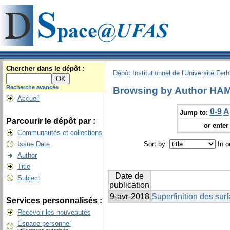
Chercher dans le dépôt :
Dépôt Institutionnel de l'Université Fer
Recherche avancée
Browsing by Author HA
Accueil
0-9
A
Jump to:
Parcourir le dépôt par :
or enter 
Communautés et collections
Issue Date
Sort by:
In o
Author
Title
Date de
Subject
publication
9-avr-2018
Superfinition des sur
Services personnalisés :
Recevoir les nouveautés
Espace personnel