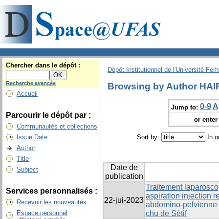
Chercher dans le dépôt :
Dépôt Institutionnel de l'Université Fer
Recherche avancée
Browsing by Author HAI
Accueil
0-9
A
Jump to:
Parcourir le dépôt par :
or enter 
Communautés et collections
Issue Date
Sort by:
In o
Author
Title
Date de
Subject
publication
Traitement laparosco
Services personnalisés :
aspiration injection r
22-jui-2023
Recevoir les nouveautés
abdomino-pelvienne c
Espace personnel
chu de Sétif