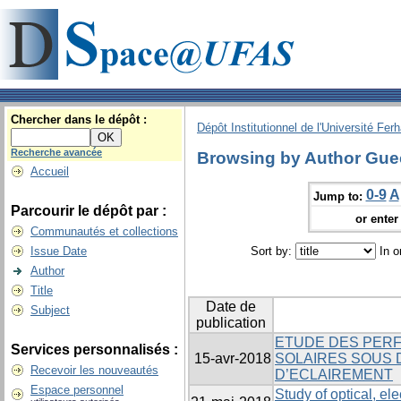
Chercher dans le dépôt :
Dépôt Institutionnel de l'Université Fer
Recherche avancée
Browsing by Author Guec
Accueil
0-9
A
Jump to:
Parcourir le dépôt par :
or enter 
Communautés et collections
Issue Date
Sort by:
In o
Author
Title
Date de
Subject
publication
ETUDE DES PER
Services personnalisés :
15-avr-2018
SOLAIRES SOUS 
Recevoir les nouveautés
D’ECLAIREMENT
Espace personnel
Study of optical, ele