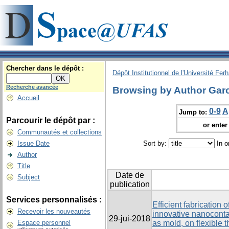
Chercher dans le dépôt :
Dépôt Institutionnel de l'Université Fer
Recherche avancée
Browsing by Author Garc
Accueil
0-9
A
Jump to:
Parcourir le dépôt par :
or enter 
Communautés et collections
Issue Date
Sort by:
In o
Author
Title
Date de
Subject
publication
Services personnalisés :
Efficient fabrication
Recevoir les nouveautés
innovative nanoconta
29-jui-2018
Espace personnel
as mold, on flexible 