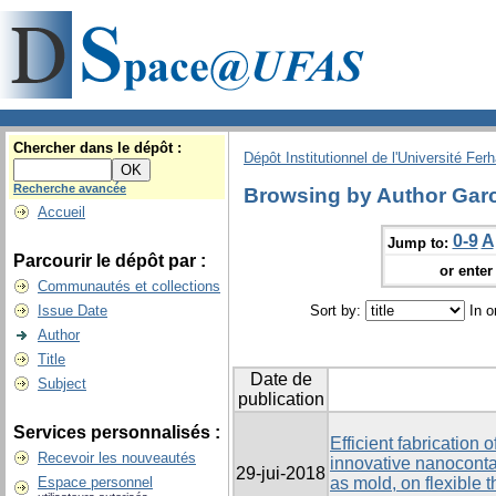
Chercher dans le dépôt :
Dépôt Institutionnel de l'Université Fer
Recherche avancée
Browsing by Author Garc
Accueil
0-9
A
Jump to:
Parcourir le dépôt par :
or enter 
Communautés et collections
Issue Date
Sort by:
In o
Author
Title
Date de
Subject
publication
Services personnalisés :
Efficient fabrication
Recevoir les nouveautés
innovative nanoconta
29-jui-2018
Espace personnel
as mold, on flexible 