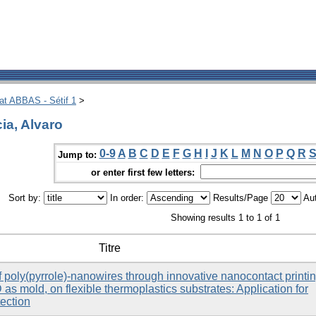
hat ABBAS - Sétif 1
>
ia, Alvaro
0-9
A
B
C
D
E
F
G
H
I
J
K
L
M
N
O
P
Q
R
Jump to:
or enter first few letters:
Sort by:
In order:
Results/Page
Aut
Showing results 1 to 1 of 1
Titre
 of poly(pyrrole)-nanowires through innovative nanocontact printin
s mold, on flexible thermoplastics substrates: Application for
ection