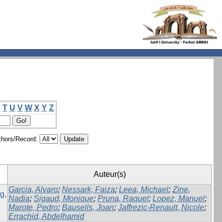
S
T
U
V
W
X
Y
Z
hors/Record:
Auteur(s)
Garcia, Alvaro
;
Nessark, Faiza
;
Leea, Michael
;
Zine,
g,
Nadia
;
Sigaud, Monique
;
Pruna, Raquel
;
Lopez, Manuel
;
Marote, Pedro
;
Bausells, Joan
;
Jaffrezic-Renault, Nicole
;
Errachid, Abdelhamid