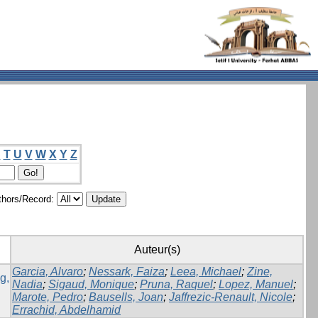
S
T
U
V
W
X
Y
Z
hors/Record:
Auteur(s)
Garcia, Alvaro
;
Nessark, Faiza
;
Leea, Michael
;
Zine,
g,
Nadia
;
Sigaud, Monique
;
Pruna, Raquel
;
Lopez, Manuel
;
Marote, Pedro
;
Bausells, Joan
;
Jaffrezic-Renault, Nicole
;
Errachid, Abdelhamid