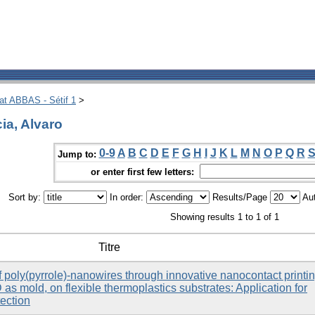
hat ABBAS - Sétif 1
>
ia, Alvaro
0-9
A
B
C
D
E
F
G
H
I
J
K
L
M
N
O
P
Q
R
Jump to:
or enter first few letters:
Sort by:
In order:
Results/Page
Aut
Showing results 1 to 1 of 1
Titre
 of poly(pyrrole)-nanowires through innovative nanocontact printin
s mold, on flexible thermoplastics substrates: Application for
ection