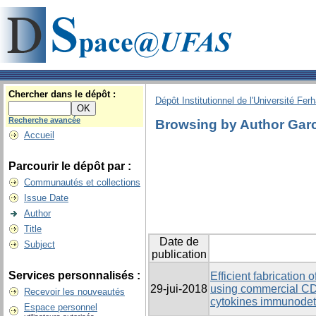
Chercher dans le dépôt :
Dépôt Institutionnel de l'Université Fer
Recherche avancée
Browsing by Author Garc
Accueil
Parcourir le dépôt par :
Communautés et collections
Issue Date
Author
Title
Date de
Subject
publication
Services personnalisés :
Efficient fabrication
29-jui-2018
using commercial CD a
Recevoir les nouveautés
cytokines immunodet
Espace personnel