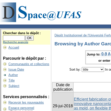
Chercher dans le dépôt :
Dépôt Institutionnel de l'Université Fer
Recherche avancée
Browsing by Author Garc
Accueil
0-9
A
Jump to:
Parcourir le dépôt par :
or enter 
Communautés et collections
Issue Date
Sort by:
In o
Author
Title
Date de
Subject
publication
Services personnalisés :
Efficient fabrication
Recevoir les nouveautés
innovative nanoconta
29-jui-2018
Espace personnel
as mold, on flexible 